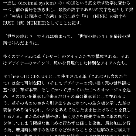
十進法（decimal system）の中の10という底を示す数字に変わる
一つ手前の番号を抜き出し、最後の数字である9の文字を冠として掲
げ「完結」と同時に「永遠」を示し表す「9」（NINE）の数字を
RUST（錆）NUMBERとしてここに記す。
「世界の終わり」でそれは始まって、「世界の終わり」を最後の場
所で叫んだように。
多くのアイテムは革（レザー）のアイテムたちで構成される。それ
はデザイナーのマインド、想いを具現化した特別なアイテムたち。
＊ Thee OLD CIRCUS として使用される革（これは9も含めた全
て）は全て可能な限り（そしてデザイナーの想い描く意の世界観に
基づき）革が本来、そしてかつて持っていた生へのオマージュを込
め、その想いを継承し出来るだけその命の継承者として在れるよ
う、革そのものの良さを引き出す為にかつての生き様を示した革の
表情である傷や汚れ、シワをあえて残したまま仕上げることを良し
と考える。また革の表情や想い描く良さを優先する為に革の風合い
を消してしまう極端な色止めは行わずに鞣しと染色、最終加工を行
う為、着用時に若干の色移りなどがあることをご理解の上ご購入下