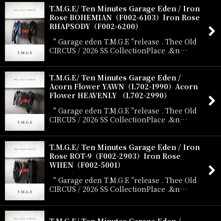
T.M.G.E/ Ten Minutes Garage Eden / Iron
Rose BOHEMIAN（F002-6103）Iron Rose
RHAPSODY（F002-6200）
" Garage eden T.M.G.E "release . Thee Old
CIRCUS / 2026 SS CollectionPlace .&n…
T.M.G.E/ Ten Minutes Garage Eden /
Acorn Flower YAWN（L702-1990）Acorn
Flower HEAVENLY （L702-2990）
" Garage eden T.M.G.E "release . Thee Old
CIRCUS / 2026 SS CollectionPlace .&n…
T.M.G.E/ Ten Minutes Garage Eden / Iron
Rose ROT-9（F002-2903）Iron Rose
WHEN（F002-5001）
" Garage eden T.M.G.E "release . Thee Old
CIRCUS / 2026 SS CollectionPlace .&n…
T.M.G.E/ Ten Minutes Garage Eden /