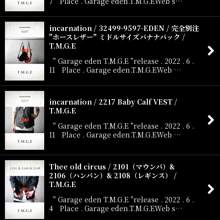
7 Place . Garage eden.T.M.G.EWeb s…
incarnation / 32499-9597-EDEN / 完全別注
"ホースレザー" ミドルサイズバナナバック /
T.M.G.E
" Garage eden T.M.G.E "release . 2022 . 6 .
11 Place . Garage eden.T.M.G.EWeb …
incarnation / 2217 Baby Calf VEST /
T.M.G.E
" Garage eden T.M.G.E "release . 2022 . 6 .
11 Place . Garage eden.T.M.G.EWeb …
Thee old circus / 2101（マウンパ）&
2106（ハンパン）& 2108（レギンス） /
T.M.G.E
" Garage eden T.M.G.E "release . 2022 . 6 .
4 Place . Garage eden.T.M.G.EWeb s…