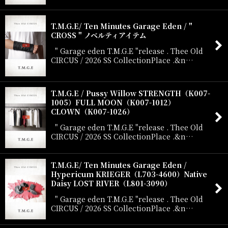
T.M.G.E/ Ten Minutes Garage Eden / "
CROSS " ノベルティアイテム
" Garage eden T.M.G.E "release . Thee Old
CIRCUS / 2026 SS CollectionPlace .&n…
T.M.G.E / Pussy Willow STRENGTH（K007-
1005）FULL MOON（K007-1012）
CLOWN（K007-1026）
" Garage eden T.M.G.E "release . Thee Old
CIRCUS / 2026 SS CollectionPlace .&n…
T.M.G.E/ Ten Minutes Garage Eden /
Hypericum KRIEGER（L703-4600）Native
Daisy LOST RIVER（L801-3090）
" Garage eden T.M.G.E "release . Thee Old
CIRCUS / 2026 SS CollectionPlace .&n…