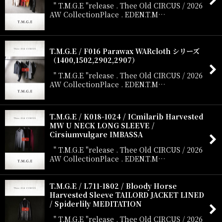
" T.M.G.E "release . Thee Old CIRCUS / 2026
AW CollectionPlace . EDEN.T.M…
T.M.G.E / F016 Parawax WARcloth シリーズ
（1400,1502,2902,2907）
" T.M.G.E "release . Thee Old CIRCUS / 2026
AW CollectionPlace . EDEN.T.M…
T.M.G.E / K018-1024 / ICmilarib Harvested
MW U NECK LONG SLEEVE /
Cirsiumvulgare IMBASSA
" T.M.G.E "release . Thee Old CIRCUS / 2026
AW CollectionPlace . EDEN.T.M…
T.M.G.E / L711-1802 / Bloody Horse
Harvested Sleeve TAILORD JACKET LINED
/ Spiderlily MEDITATION
" T.M.G.E "release . Thee Old CIRCUS / 2026