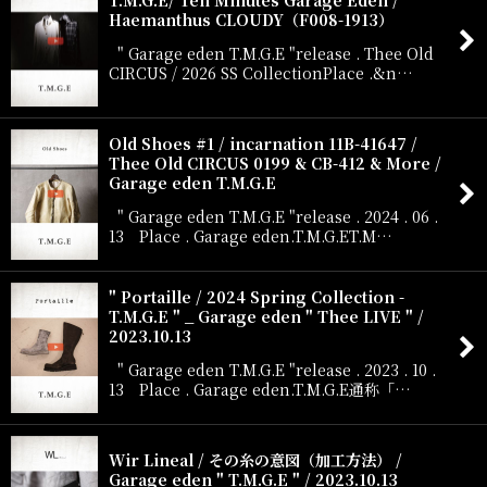
Haemanthus CLOUDY（F008-1913）
" Garage eden T.M.G.E "release . Thee Old
CIRCUS / 2026 SS CollectionPlace .&n…
Old Shoes #1 / incarnation 11B-41647 /
Thee Old CIRCUS 0199 & CB-412 & More /
Garage eden T.M.G.E
" Garage eden T.M.G.E "release . 2024 . 06 .
13 Place . Garage eden.T.M.G.ET.M…
" Portaille / 2024 Spring Collection -
T.M.G.E " _ Garage eden " Thee LIVE " /
2023.10.13
" Garage eden T.M.G.E "release . 2023 . 10 .
13 Place . Garage eden.T.M.G.E通称「…
Wir Lineal / その糸の意図（加工方法） /
Garage eden " T.M.G.E " / 2023.10.13