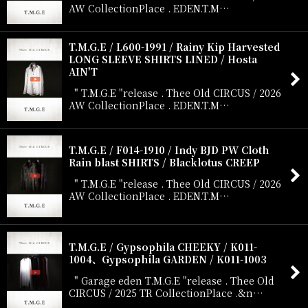
AW CollectionPlace . EDEN.T.M…
T.M.G.E / L600-1991 / Rainy Kip Harvested
LONG SLEEVE SHIRTS LINED / Hosta
AIN'T
" T.M.G.E "release . Thee Old CIRCUS / 2026
AW CollectionPlace . EDEN.T.M…
T.M.G.E / F014-1910 / Indy BJD PW Cloth
Rain blast SHIRTS / Blacklotus CREEP
" T.M.G.E "release . Thee Old CIRCUS / 2026
AW CollectionPlace . EDEN.T.M…
T.M.G.E / Gypsophila CHEEKY / K011-
1004、Gypsophila GARDEN / K011-1003
" Garage eden T.M.G.E "release . Thee Old
CIRCUS / 2025 TR CollectionPlace .&n…