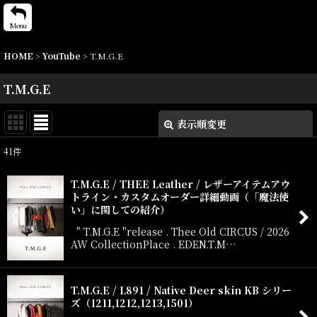
Menu
HOME
>
YouTube
>
T.M.G.E
T.M.G.E
表示順変更
閉じる
41
件
表示数
:
T.M.G.E / THEE Leather / レザーアイテムアウ
トライン・カスタムオーダー詳細動画（「魔法使
並び順
:
い」に関しての紹介）
" T.M.G.E "release . Thee Old CIRCUS / 2026
絞り込む
AW CollectionPlace . EDEN.T.M…
T.M.G.E / L891 / Native Deer skin KB シリー
ズ（1211,1212,1213,1501）