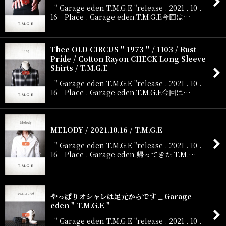
" Garage eden T.M.G.E "release . 2021 . 10 .
16 Place . Garage eden.T.M.G.E今回は…
Thee OLD CIRCUS '' 1973 '' / 1103 / Rust
Pride / Cotton Rayon CHECK Long Sleeve
Shirts / T.M.G.E
" Garage eden T.M.G.E "release . 2021 . 10 .
16 Place . Garage eden.T.M.G.E今回は…
MELODY / 2021.10.16 / T.M.G.E
" Garage eden T.M.G.E "release . 2021 . 10 .
16 Place . Garage eden.帰ってきた T.M.…
やっぱりオシャレは足元からです _ Garage
eden " T.M.G.E "
" Garage eden T.M.G.E "release . 2021 . 10 .