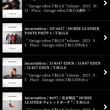
" Garage eden T.M.G.E "release . 2023 . 10 .
13 Place . Garage eden.T.M.G.E通称「…
incarnation / 11V-6617 / HORSE LEATHER
PANTS PMTP-1 / T.M.G.E
" Garage eden T.M.G.E "release . 2023 . 9 .
5 Place . Garage eden.T.M.G.EWeb s…
incarnation / 11-8147-EDEN / 11-847-EDEN
/ 11-817-EDEN / T.M.G.E
" Garage eden T.M.G.E "release . 2023 . 9 .
5 Place . Garage eden.T.M.G.EWeb s…
incarnation / 8697 / 完全別注 " HORSE
LEATHER ウォレットポーチ " / T.M.G.E
" Garage eden T.M.G.E "release . 2023 . 8 .