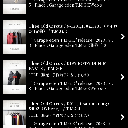
5 Place . Garage eden.T.M.G.EWeb s…
Thee Old Circus / 9-1301,1302,1303（ナイロ
ン3兄弟） / T.M.G.E
" Garage eden T.M.G.E "release . 2023 . 8 .
3 Place . Garage eden.T.M.G.E通称「10…
Thee Old Circus / 0199 ROT-9 DENIM
PANTS / T.M.G.E
SOLD（販売・予約 終了となりました）
" Garage eden T.M.G.E "release . 2023 . 7 .
8 Place . Garage eden.T.M.G.EWeb s…
Thee Old Circus / 001（Disappearing）
&002（Where） / T.M.G.E
SOLD（販売・予約 終了となりました）
" Garage eden T.M.G.E "release . 2023 . 7 .