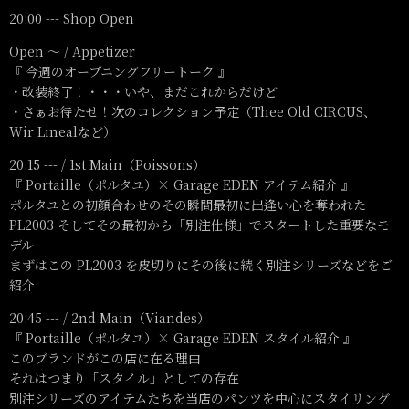
20:00 --- Shop Open
Open 〜 / Appetizer
『 今週のオープニングフリートーク 』
・改装終了！・・・いや、まだこれからだけど
・さぁお待たせ！次のコレクション予定（Thee Old CIRCUS、
Wir Linealなど）
20:15 --- / 1st Main（Poissons）
『 Portaille（ポルタユ）× Garage EDEN アイテム紹介 』
ポルタユとの初顔合わせのその瞬間最初に出逢い心を奪われた
PL2003 そしてその最初から「別注仕様」でスタートした重要なモ
デル
まずはこの PL2003 を皮切りにその後に続く別注シリーズなどをご
紹介
20:45 --- / 2nd Main（Viandes）
『 Portaille（ポルタユ）× Garage EDEN スタイル紹介 』
このブランドがこの店に在る理由
それはつまり「スタイル」としての存在
別注シリーズのアイテムたちを当店のパンツを中心にスタイリング