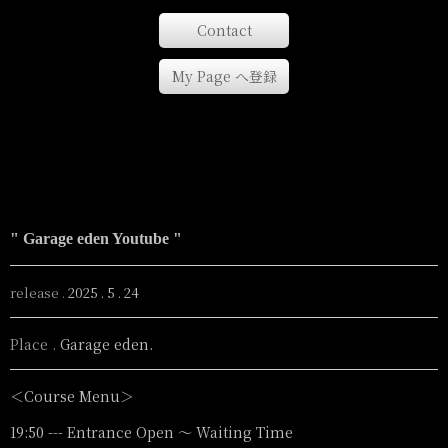
Contact
My Page へ登録
" Garage eden Youtube "
release .
2025 . 5 . 24
Place .
Garage eden.
＜Course Menu＞
19:50 --- Entrance Open 〜 Waiting Time