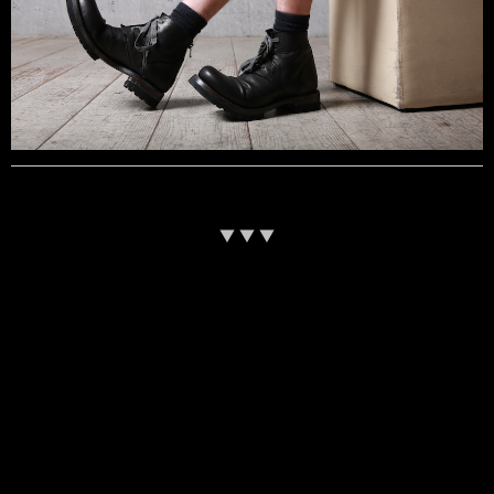
▼ ▼ ▼