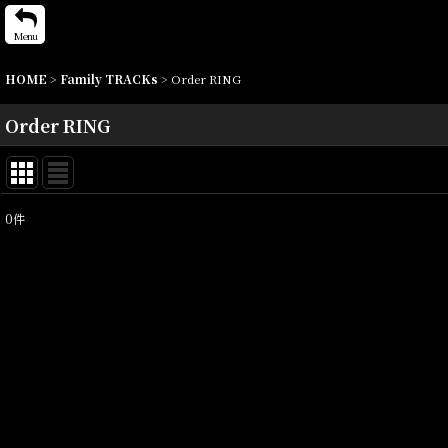
Menu
HOME
>
Family TRACKs
>
Order RING
Order RING
0
件
表示数
:
並び順
: