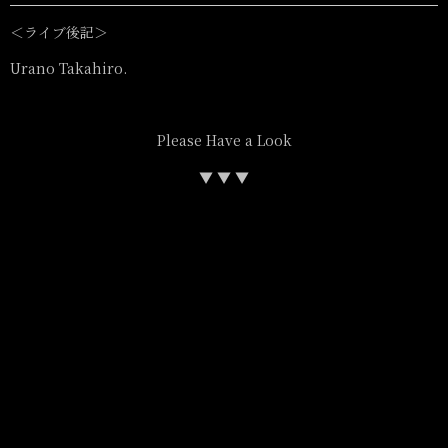
＜ライブ後記＞
Urano Takahiro.
Please Have a Look
▼ ▼ ▼