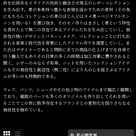
術を伝統あるイタリアの技術と融合させ珠玉のレザーコレクション
を生み出す。革が本来持つ豊かな表情を活かすための素材（その為
にもちろんコレクションの革のほとんどはヌメ革＝ベジタブルタン
ニンを用いる）を選び抜き、そのモノ作りはまさしく革という特性
も含めた上で無二の存在であるアイテムたちを生み出していく。独
自性の強いデザインとパターンメイク、コレクションごとに打ち出
される音楽と時代性を背景にしたアイテム作りを提案していく。ま
た氏はデザイナーであると同時に全ての商品の仕上げまでを自身で
行う職人でもありその日常の多くの時間は加工作業に費やされると
聞く。レザーのみならず布帛、ニットを用いたコレクションアイテ
ムもその独自性と創造性（無二性）により人の心を揺さぶるアイテ
ムが多いのも特徴的である。
ウェア、パンツ、シューズやその他小物のアイテムまで幅広く展開し
ており、細部のパーツも多くのオリジナルを作り出してそれを用い
ることでこの世に数多存在するブランドとの差別化を図りさらなる
独自性を強めている。
表示順変更