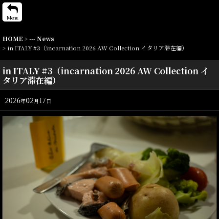
Menu
HOME
>
--- News
>
in ITALY #3（incarnation 2026 AW Collection イタリア滞在編）
in ITALY #3（incarnation 2026 AW Collection イ
タリア滞在編）
2026
02
17
年
月
日