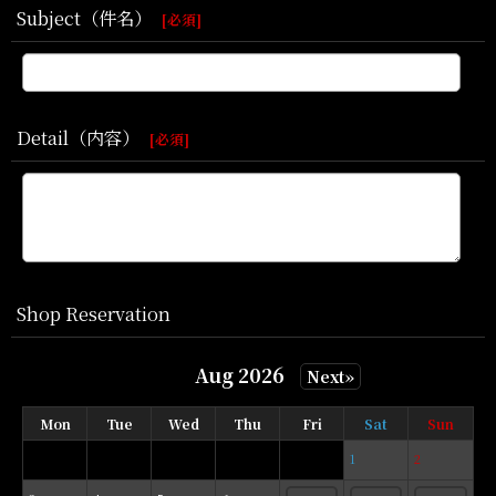
Subject（件名）
[
必須
]
Detail（内容）
[
必須
]
Shop Reservation
Aug 2026
Next»
Mon
Tue
Wed
Thu
Fri
Sat
Sun
1
2