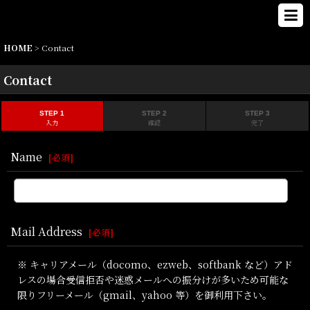
HOME
>
Contact
Contact
STEP 1
STEP 2
STEP 3
入力
確認
完了
Name
[
必須
]
Mail Address
[
必須
]
※ キャリアメール（docomo、ezweb、softbank など）アド
レスの場合受信拒否や迷惑メールへの振分けが多いため可能な
限りフリーメール（gmail、yahoo 等）を御利用下さい。