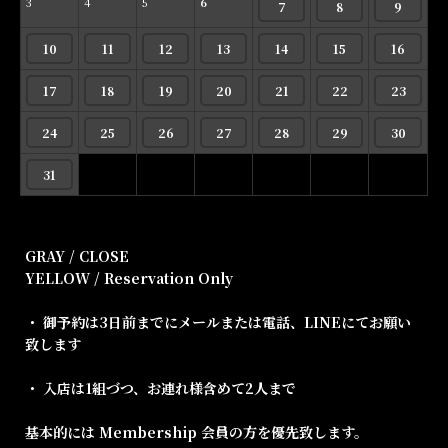
3
4
5
6
7
8
9
10
11
12
13
14
15
16
17
18
19
20
21
22
23
24
25
26
27
28
29
30
31
GRAY / CLOSE
YELLOW / Reservation Only
・ 御予約は3日前までにメールまたは電話、LINEにてお願い
致します
・ 入店は1組づつ、お連れ様含めて2人まで
基本的には Membership 会員の方を優先致します。