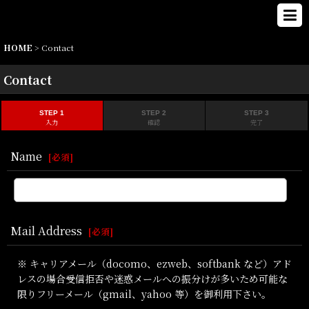
HOME
>
Contact
Contact
STEP 1
STEP 2
STEP 3
入力
確認
完了
Name
[
必須
]
Mail Address
[
必須
]
※ キャリアメール（docomo、ezweb、softbank など）アド
レスの場合受信拒否や迷惑メールへの振分けが多いため可能な
限りフリーメール（gmail、yahoo 等）を御利用下さい。