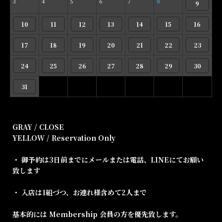
3
4
5
6
7
8
9
10
11
12
13
14
15
16
17
18
19
20
21
22
23
24
25
26
27
28
29
30
31
GRAY / CLOSE
YELLOW / Reservation Only
・ 御予約は3日前までにメールまたは電話、LINEにてお願い
致します
・ 入店は1組づつ、お連れ様含めて2人まで
基本的には Membership 会員の方を優先致します。