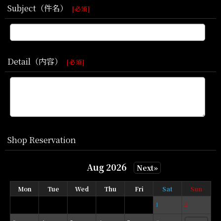
Subject（件名）
[
必須
]
Detail（内容）
[
必須
]
Shop Reservation
Aug 2026
Next»
Mon
Tue
Wed
Thu
Fri
Sat
Sun
1
2