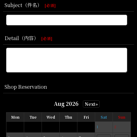
Subject（件名）
[
必須
]
Detail（内容）
[
必須
]
Shop Reservation
Aug 2026
Next»
Mon
Tue
Wed
Thu
Fri
Sat
Sun
1
2