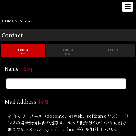
HOME
>
Contact
Contact
STEP 1
STEP 2
STEP 3
入力
確認
完了
Name
[
必須
]
Mail Address
[
必須
]
※ キャリアメール（docomo、ezweb、softbank など）アド
レスの場合受信拒否や迷惑メールへの振分けが多いため可能な
限りフリーメール（gmail、yahoo 等）を御利用下さい。