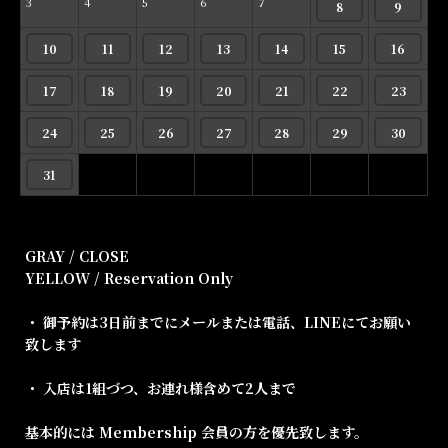
3
4
5
6
7
8
9
10
11
12
13
14
15
16
17
18
19
20
21
22
23
24
25
26
27
28
29
30
31
GRAY / CLOSE
YELLOW / Reservation Only
・ 御予約は3日前までにメールまたは電話、LINEにてお願い
致します
・ 入店は1組づつ、お連れ様含めて2人まで
基本的には Membership 会員の方を優先致します。