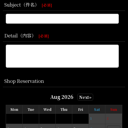
Subject（件名）
[
必須
]
Detail（内容）
[
必須
]
Shop Reservation
Aug 2026
Next»
Mon
Tue
Wed
Thu
Fri
Sat
Sun
1
2