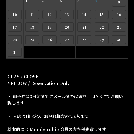
3
4
5
6
7
8
9
10
11
12
13
14
15
16
17
18
19
20
21
22
23
24
25
26
27
28
29
30
31
GRAY / CLOSE
YELLOW / Reservation Only
・ 御予約は3日前までにメールまたは電話、LINEにてお願い
致します
・ 入店は1組づつ、お連れ様含めて2人まで
基本的には Membership 会員の方を優先致します。