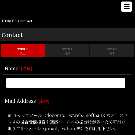
HOME
>
Contact
Contact
STEP 1
STEP 2
STEP 3
入力
確認
完了
Name
[
必須
]
Mail Address
[
必須
]
※ キャリアメール（docomo、ezweb、softbank など）アド
レスの場合受信拒否や迷惑メールへの振分けが多いため可能な
限りフリーメール（gmail、yahoo 等）を御利用下さい。