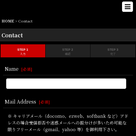
HOME
>
Contact
Contact
STEP 1
STEP 2
STEP 3
入力
確認
完了
Name
[
必須
]
Mail Address
[
必須
]
※ キャリアメール（docomo、ezweb、softbank など）アド
レスの場合受信拒否や迷惑メールへの振分けが多いため可能な
限りフリーメール（gmail、yahoo 等）を御利用下さい。