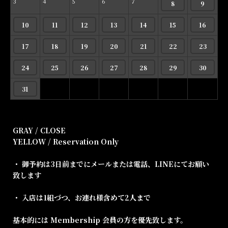
3
4
5
6
7
8
9
10
11
12
13
14
15
16
17
18
19
20
21
22
23
24
25
26
27
28
29
30
31
GRAY / CLOSE
YELLOW / Reservation Only
・ 御予約は3日前までにメールまたは電話、LINEにてお願い
致します
・ 入店は1組づつ、お連れ様含めて2人まで
基本的には Membership 会員の方を優先致します。