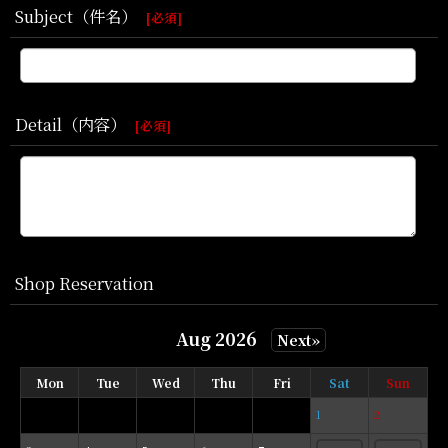
Subject（件名）
[
必須
]
Detail（内容）
[
必須
]
Shop Reservation
Aug 2026
Next»
Mon
Tue
Wed
Thu
Fri
Sat
Sun
1
2